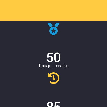
50
Trabajos creados
85