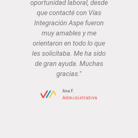
una
oportunidad laboral, desde
fo
ía
que contacté con Vías
nu
Integración Aspe fueron
Aho
un
muy amables y me
de s
que a
orientaron en todo lo que
nu
os
les solicitaba. Me ha sido
muc
os y
de gran ayuda. Muchas
d
er
gracias."
quie
o
me
Ana F.
Administrativa
Se
pod