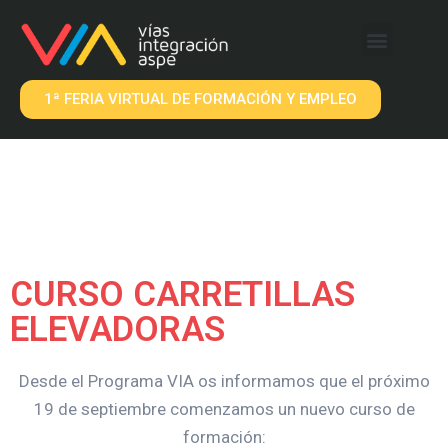
QUÉ OFRECEMOS
EMPRESAS VIA
1ª FERIA VIRTUAL DE FORMACIÓN Y EMPLEO
CURSO CARRETILLAS
ELEVADORAS
Desde el Programa VIA os informamos que el próximo
19 de septiembre comenzamos un nuevo curso de
formación: