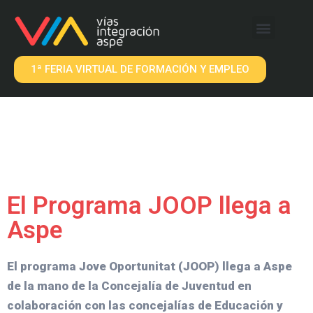
QUÉ OFRECEMOS
EMPRESAS VIA
1ª FERIA VIRTUAL DE FORMACIÓN Y EMPLEO
El Programa JOOP llega a
Aspe
El programa Jove Oportunitat (JOOP) llega a Aspe
de la mano de la Concejalía de Juventud en
colaboración con las concejalías de Educación y