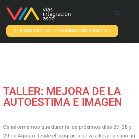
QUÉ OFRECEMOS
EMPRESAS VIA
1ª FERIA VIRTUAL DE FORMACIÓN Y EMPLEO
TALLER: MEJORA DE LA
AUTOESTIMA E IMAGEN
Os informamos que durante los próximos días 27, 28 y
29 de Agosto desde el programa se va a llevar a cabo un