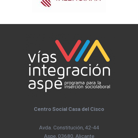
Centro Social Casa del Cisco
Avda. Constitución, 42-44
Aspe, 03680, Alicante