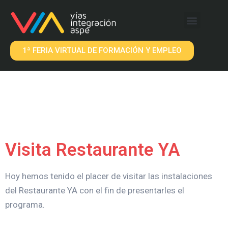
QUÉ OFRECEMOS
EMPRESAS VIA
1ª FERIA VIRTUAL DE FORMACIÓN Y EMPLEO
Visita Restaurante YA
Hoy hemos tenido el placer de visitar las instalaciones
del Restaurante YA con el fin de presentarles el
programa.