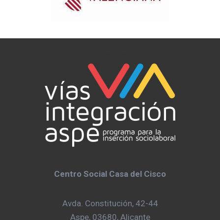
Centro Social Casa del Cisco
Avda. Constitución, 42-44
Aspe, 03680, Alicante