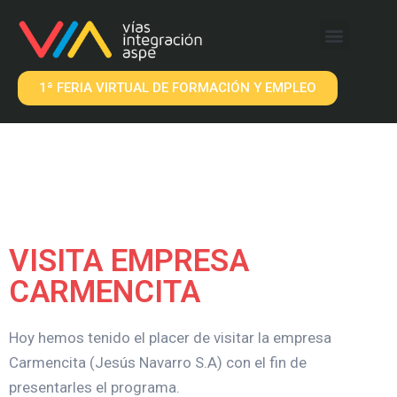
QUÉ OFRECEMOS
EMPRESAS VIA
1ª FERIA VIRTUAL DE FORMACIÓN Y EMPLEO
VISITA EMPRESA
CARMENCITA
Hoy hemos tenido el placer de visitar la empresa
Carmencita (Jesús Navarro S.A) con el fin de
presentarles el programa.