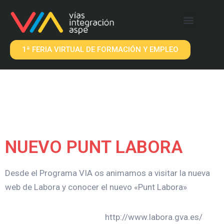
QUÉ OFRECEMOS
EMPRESAS VIA
1ª FERIA VIRTUAL DE FORMACIÓN Y EMPLEO
NUEVO PUNT LABORA
Desde el Programa VIA os animamos a visitar la nueva
web de Labora y conocer el nuevo «Punt Labora»
http://www.labora.gva.es/