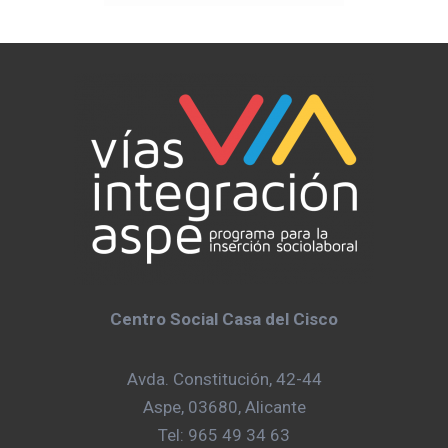
Centro Social Casa del Cisco
Avda. Constitución, 42-44
Aspe, 03680, Alicante
Tel: 965 49 34 63