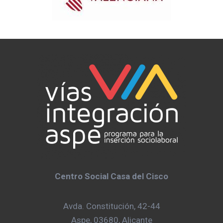
Centro Social Casa del Cisco
Avda. Constitución, 42-44
Aspe, 03680, Alicante