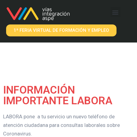
QUÉ OFRECEMOS
EMPRESAS VIA
1ª FERIA VIRTUAL DE FORMACIÓN Y EMPLEO
INFORMACIÓN
IMPORTANTE LABORA
LABORA pone a tu servicio un nuevo teléfono de
atención ciudadana para consultas laborales sobre
Coronavirus.