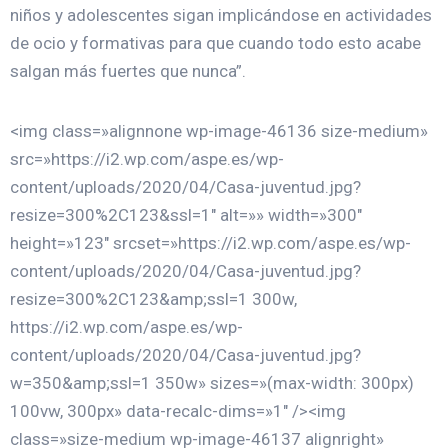
niños y adolescentes sigan implicándose en actividades
de ocio y formativas para que cuando todo esto acabe
salgan más fuertes que nunca”.
<img class=»alignnone wp-image-46136 size-medium»
src=»https://i2.wp.com/aspe.es/wp-
content/uploads/2020/04/Casa-juventud.jpg?
resize=300%2C123&ssl=1″ alt=»» width=»300″
height=»123″ srcset=»https://i2.wp.com/aspe.es/wp-
content/uploads/2020/04/Casa-juventud.jpg?
resize=300%2C123&amp;ssl=1 300w,
https://i2.wp.com/aspe.es/wp-
content/uploads/2020/04/Casa-juventud.jpg?
w=350&amp;ssl=1 350w» sizes=»(max-width: 300px)
100vw, 300px» data-recalc-dims=»1″ />
<img
class=»size-medium wp-image-46137 alignright»