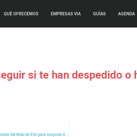
QUÉ OFRECEMOS
EMPRESAS VIA
GUÍAS
AGENDA
eguir si te han despedido o h
Educación fija el 19 de junio para realizar las pruebas de obtención del título de ESO para mayores de 18 años