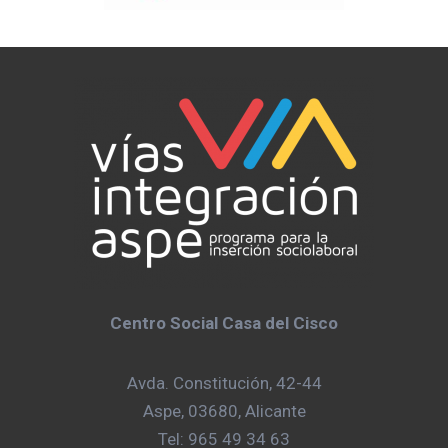
Centro Social Casa del Cisco
Avda. Constitución, 42-44
Aspe, 03680, Alicante
Tel: 965 49 34 63