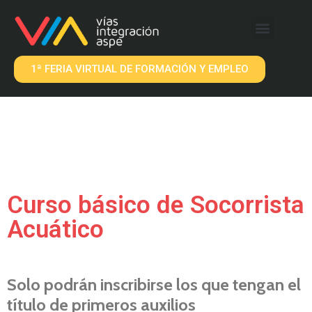
QUÉ OFRECEMOS
EMPRESAS VIA
1ª FERIA VIRTUAL DE FORMACIÓN Y EMPLEO
Curso básico de Socorrista
Acuático
Solo podrán inscribirse los que tengan el
título de primeros auxilios