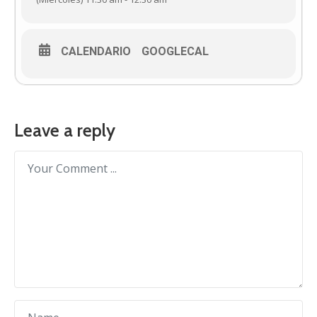
CALENDARIO
GOOGLECAL
Leave a reply