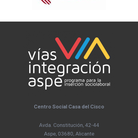
Centro Social Casa del Cisco
Avda. Constitución, 42-44
Aspe, 03680, Alicante