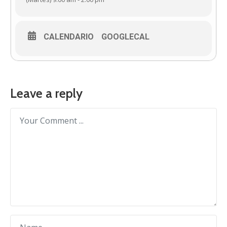
CALENDARIO
GOOGLECAL
Leave a reply