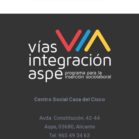
Centro Social Casa del Cisco
Avda. Constitución, 42-44
Aspe, 03680, Alicante
Tel: 965 49 34 63