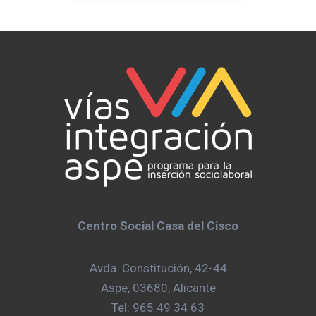
Centro Social Casa del Cisco
Avda. Constitución, 42-44
Aspe, 03680, Alicante
Tel: 965 49 34 63