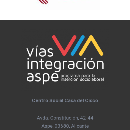
Centro Social Casa del Cisco
Avda. Constitución, 42-44
Aspe, 03680, Alicante