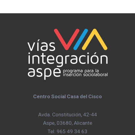
Centro Social Casa del Cisco
Avda. Constitución, 42-44
Aspe, 03680, Alicante
Tel: 965 49 34 63