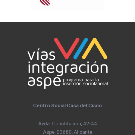
Centro Social Casa del Cisco
Avda. Constitución, 42-44
Aspe, 03680, Alicante