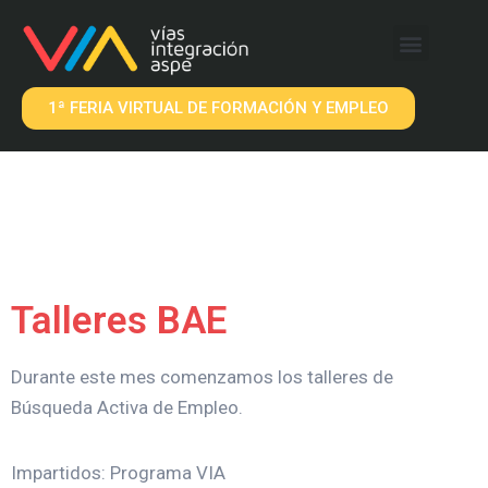
QUÉ OFRECEMOS
EMPRESAS VIA
1ª FERIA VIRTUAL DE FORMACIÓN Y EMPLEO
Talleres BAE
Durante este mes comenzamos los talleres de
Búsqueda Activa de Empleo.
Impartidos: Programa VIA