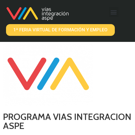
QUÉ OFRECEMOS
EMPRESAS VIA
1ª FERIA VIRTUAL DE FORMACIÓN Y EMPLEO
PROGRAMA VIAS INTEGRACION
ASPE